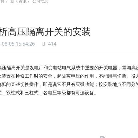
新闻资讯
公司动态
首页
析高压隔离开关的安装
-08-05 15:54:26
414
压隔离开关是发电厂和变电站电气系统中重要的开关电器，需与高
及装置在检修工作时的安全，起隔离电压的作用，不能用与切断、投
电弧的某些切换操作，即是说它不具有灭弧功能；按安装地点不同分
式，双柱式和三柱式，各电压等级都有可选设备。