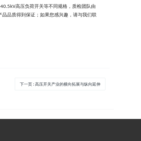
0.5kV高压负荷开关等不同规格，质检团队由
产品品质得到保证；如果您感兴趣，请与我们联
下一页
: 高压开关产业的横向拓展与纵向延伸