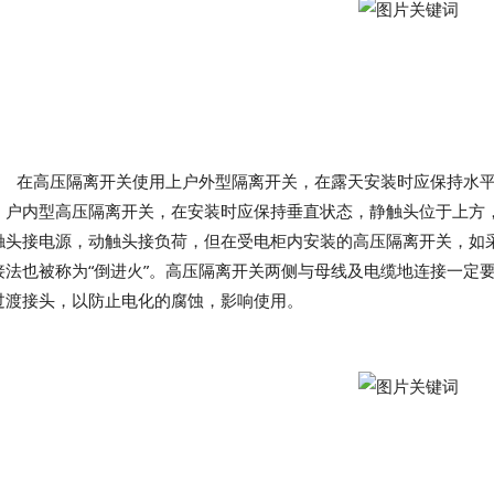
高压隔离开关使用上户外型隔离开关，在露天安装时应保持水平
，户内型高压隔离开关，在安装时应保持垂直状态，静触头位于上方
触头接电源，动触头接负荷，但在受电柜内安装的高压隔离开关，如
接法也被称为“倒进火”。高压隔离开关两侧与母线及电缆地连接一定
过渡接头，以防止电化的腐蚀，影响使用。