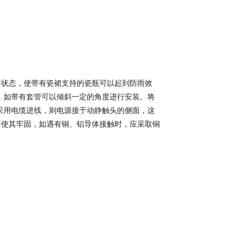
状态，使带有瓷裙支持的瓷瓶可以起到防雨效
，如带有套管可以倾斜一定的角度进行安装。将
采用电缆进线，则电源接于动静触头的侧面，这
要使其牢固，如遇有铜、铝导体接触时，应采取铜