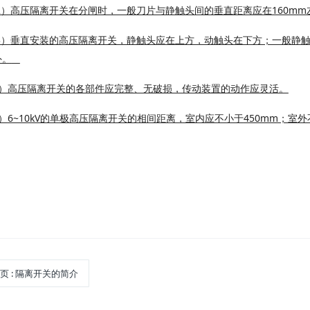
2
）高压隔离开关在分闸时，一般刀片与静触头间的垂直距离应在
160mm
3
）垂直安装的高压隔离开关，静触头应在上方，动触头在下方；一般静
外。
）高压隔离开关的各部件应完整、无破损，传动装置的动作应灵活。
）
6~10kV
的单极高压隔离开关的相间距离，室内应不小于
450mm
；室外
一页
: 隔离开关的简介