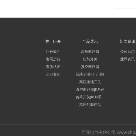
关于巨开
产品展示
新闻资讯
巨开简介
高压断路器
公司动态
发展历程
负荷开关
业界资讯
资质认证
真空断路器
企业文化
隔离开关(刀开关)
高压接地开关
真空断路器JK系列
负荷开关JKFN系列
高压配套产品
巨开电气有限公司 www.chjuka