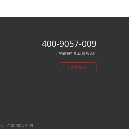
400-9057-009
订购请拨打电话联系我们
在线留言
话：400-9057-009