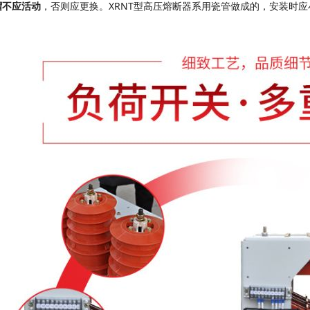
帽不应活动
，否则应更换。
XRNT
型高压熔断器系用瓷管做成的，安装时应
。