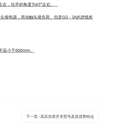
左右，拉开的角度为
65°
左右。
触头接电源，而动触头接负荷。但是
GG
－
IA
的进线柜
不应小于
600mm
。
下一页
: 高压负荷开关型号及其优势特点