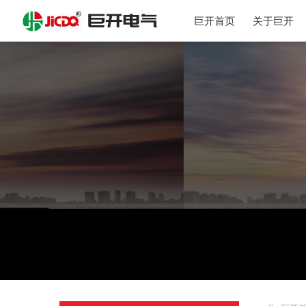
查看更多 >
查看更多 >
查看更多 >
查看更多 >
查看更多 >
查看更多 >
巨开首页
关于巨开