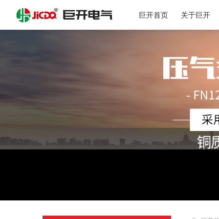
查看更多 >
查看更多 >
查看更多 >
查看更多 >
查看更多 >
查看更多 >
巨开首页
关于巨开