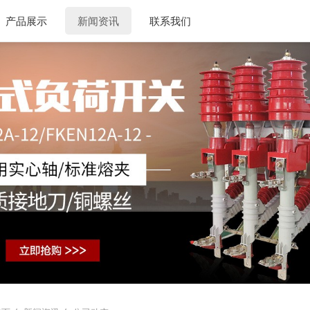
查看更多 >
查看更多
产品展示
新闻资讯
联系我们