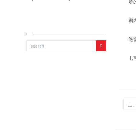
步
期
绝
电
上