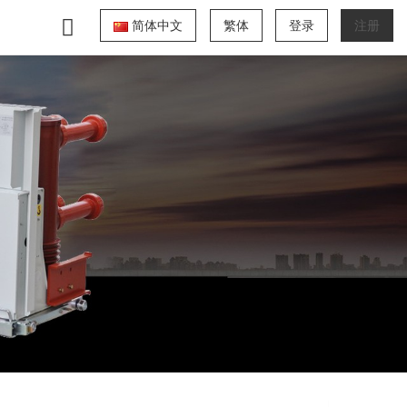
 >
查看更多 >
简体中文
繁体
登录
注册