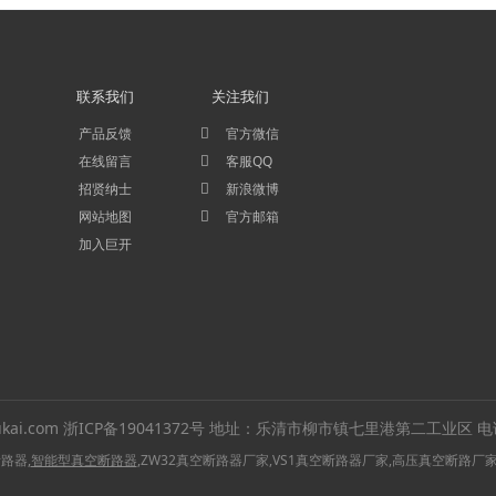
联系我们
关注我们
产品反馈
官方微信
在线留言
客服QQ
招贤纳士
新浪微博
网站地图
官方邮箱
加入巨开
i.com 浙ICP备19041372号
地址：乐清市柳市镇七里港第二工业区
电
路器,
智能型真空断路器
,ZW32真空断路器厂家,VS1真空断路器厂家,高压真空断路厂