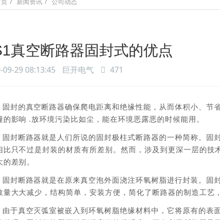
新闻资讯
公司动态
首页
S1真空断路器固封式的优点
-09-29 08:13:45
巨开电气
471
固封的真空断路器确保爬电距离和绝缘性能，从而体积小、节
撞的影响 .放环境污染比如尘，能在环境恶露恶的时候能用。
固封断路器就是人们所说的固封极柱式断路器的一种简称。固
相比只不过是封装的材质有所差别。然而，涉及到更深一层的技
大的差别。
固封断路器就是在原来真空泡外面浇注环氧树脂进行封装。固
数量大大减少，结构简单，安装方便，简化了断路器的制造工艺
由于真空灭弧室被嵌入到环氧树脂绝缘材料中，它将原有的表