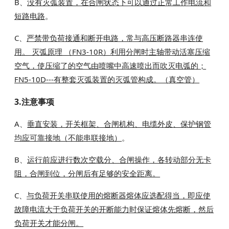
B、
没有灭弧装置，在合闸状态下可以通过正常工作电流和
短路电路
。
C、
严禁带负荷接通和断开电路，常与高压断路器串连使
用。 灭弧原理 （FN3-10R）利用分闸时主轴带动活塞压缩
空气，使压缩了的空气由喷嘴中高速喷出而吹灭电弧的；
FN5-10D---有整套灭弧装置的灭弧管构成。（真空管）
3.注意事项
A、
垂直安装，开关框架、合闸机构、电缆外皮、保护钢管
均应可靠接地（不能串联接地）
。
B、
运行前应进行数次空载分、合闸操作，各转动部分无卡
阻，合闸到位，分闸后有足够的安全距离。
C、
与负荷开关串联使用的熔断器熔体应选配得当，即应使
故障电流大于负荷开关的开断能力时保证熔体先熔断，然后
负荷开关才能分闸。