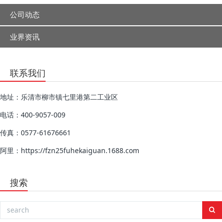
公司动态
业界资讯
联系我们
地址：乐清市柳市镇七里港第二工业区
电话：400-9057-009
传真：0577-61676661
阿里：https://fzn25fuhekaiguan.1688.com
搜索