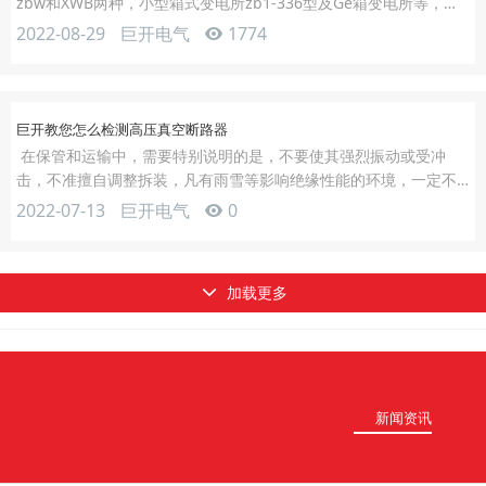
zbw和XWB两种，小型箱式变电所zb1-336型及Ge箱变电所等，箱
式10kV配电装置不采用断路器。常见的为fn5-10或fn7-10负载开
2022-08-29
巨开电气
1774
关、熔断器、环网电源，由邻近的架空线路连接到变压器高压端。
按产品结构和部件的不同，可分为两种典型的欧式箱变和美式箱
变。Zbw变电所。10/0.4kV户外联合变电所是一种由高压室、变压
器室、压力室、预制
巨开教您怎么检测高压真空断路器
在保管和运输中，需要特别说明的是，不要使其强烈振动或受冲
击，不准擅自调整拆装，凡有雨雪等影响绝缘性能的环境，一定不
能使用。同杆架设的多层线路验电时，应先验低压，后验高压，先
2022-07-13
巨开电气
0
验下层，后验上层。应渐渐地移近带电设备至发光或发声止，以验
证真空断路器的完好性。然后再在需要进行验电的设备上检测。
真空断路器在使用中具有不同的形式和类型，是一种具有良好保护
加载更多
设备，
新闻资讯