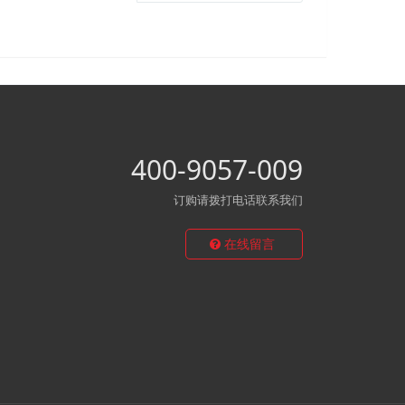
400-9057-009
订购请拨打电话联系我们
在线留言