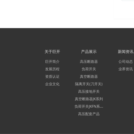
关于巨开
产品展示
新闻资讯
巨开简介
高压断路器
公司动态
发展历程
负荷开关
业界资讯
资质认证
真空断路器
企业文化
隔离开关(刀开关)
高压接地开关
真空断路器JK系列
负荷开关JKFN系列
高压配套产品