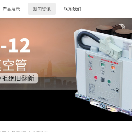
查看更多 >
查看更多
产品展示
新闻资讯
联系我们