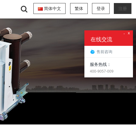
 >
查看更多 >
简体中文
繁体
登录
注册
x
-
在线交流
售前咨询
服务热线：
400-9057-009