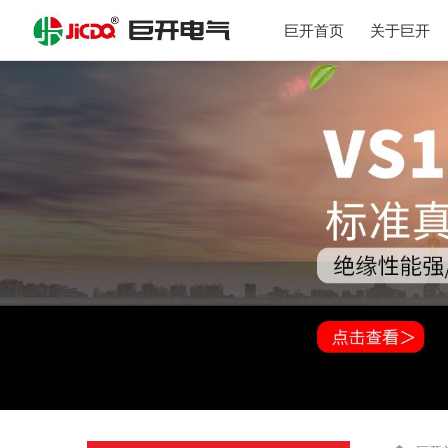
查看更多 >
查看更多 >
查看更多 >
查看更多 >
查看更多 >
查看更多 >
巨开首页
关于巨开