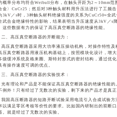
的概率分布均符合Weibull分布，在触头开距为2～10mm范
合金〉CuCr25；然后对3种触头材料用升压法进行了工频
为3kV／s时，3种触头材料绝缘强度的关系为CuCr50≈全
全武合金绝缘特性的影响，结果表明当升压速度从3kV／s降
。这些数据有力的保证了高压真空断路器的绝缘性能。
二、高压真空断路器的开断能力：
高压真空断路器采用大功率液压操动机构，对操作特性及稳
高压真空断路器用液压机构基础上，按照模块化设计，增大
多级缓冲系统及格来圈、斯特封形式的密封结构，通过优化
具有操作速度可调的优点。
三、高压真空断路器的实验技术：
光有理论和产品是不能保证高压真空断路器的绝缘性能的
不例外！只有经过了无数次的实验，剩下来的产品才是真正
我国高压断路器的短路开断试验采用电流引入合成试验方
率以满足零区考核等价性的要求。比如国内研制出的双断口/
器。就是经过了无数次的实验。