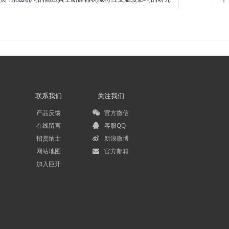
联系我们
关注我们
产品反馈
官方微信
在线留言
客服QQ
招贤纳士
新浪微博
网站地图
官方邮箱
加入巨开