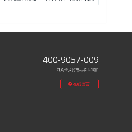
400-9057-009
订购请拨打电话联系我们
在线留言