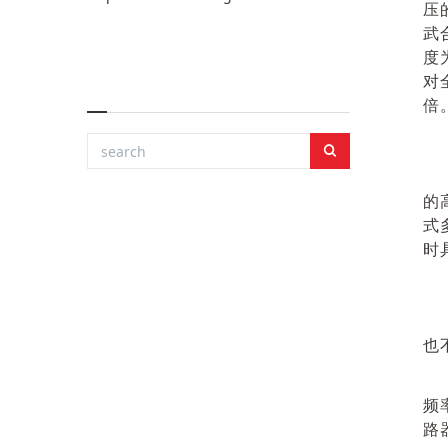
压
武
度
对
倍
的
式
时
也
频
路