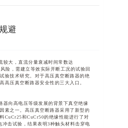
规避
流较大，直流分量衰减时间常数达
的高风险，需建立等效实际开断工况的试验回
试验技术研究。对于高压真空断路器的绝
高高压真空断路器安全性的三大入口。
路器向高电压等级发展的背景下真空绝缘
因素之一。高压真空断路器采用了新型的
Cr25和CuCr50的绝缘性能进行了对
电冲击试验，结果表明3种触头材料击穿电