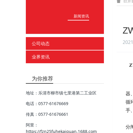
巨开
新闻资讯
Z
2021
公司动态
业界资讯
Z
1
为你推荐
2
地址：乐清市柳市镇七里港第二工业区
器
循
电话：0577-61676669
手
传真：0577-61676661
首
阿里：
分
https://fzn25fuhekaiguan.1688.com