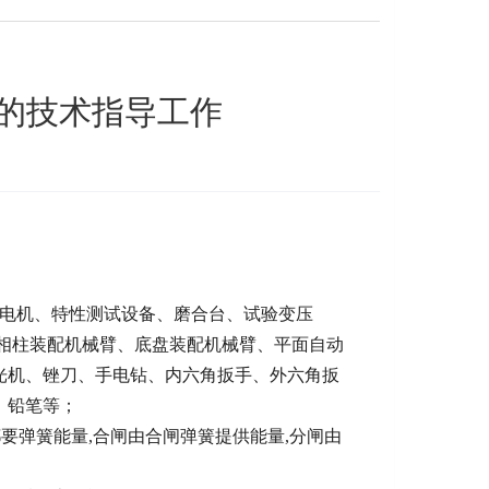
用的技术指导工作
电机、特性测试设备、磨合台、试验变压
、相柱装配机械臂、底盘装配机械臂、平面自动
光机、锉刀、手电钻、内六角扳手、外六角扳
、铅笔等；
要弹簧能量,合闸由合闸弹簧提供能量,分闸由