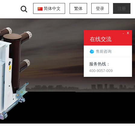
 >
查看更多 >
简体中文
繁体
登录
注册
x
-
在线交流
售前咨询
服务热线：
400-9057-009