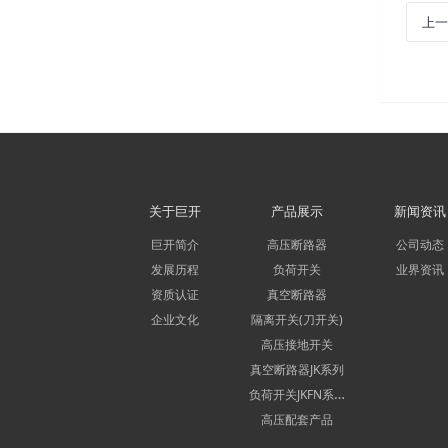
上
关于巨开
产品展示
新闻资讯
巨开简介
高压断路器
公司动态
发展历程
负荷开关
业界资讯
资质认证
真空断路器
企业文化
隔离开关(刀开关)
高压接地开关
真空断路器JK系列
负荷开关JKFN系列
高压配套产品